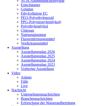
ACH-Aluminiumchlorhydrat
Entschäumer
Gelatine
Ethylcellulose EC
PEO-Polyethylenoxid
PPG-Poly(propylenglykol)
Polyethylenglykol
Chitosan
Natriumaluminat
Fluorentfernungsmittel
Verdickungsmittel
Ausstellung
Ausstellungsplan 2026
Ausstellungsplan 2025
Ausstellungsplan 2024
Ausstellungsplan 2023
Vorherige Ausstellung
Video
Anlage
Fälle
Live
Nachricht
Unternehmensnachrichten
Branchennachrichten
Erforschung der Wasseraufbereitung