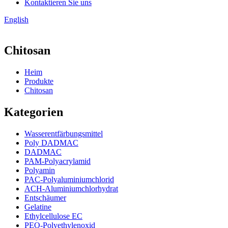
Kontaktieren Sie uns
English
Chitosan
Heim
Produkte
Chitosan
Kategorien
Wasserentfärbungsmittel
Poly DADMAC
DADMAC
PAM-Polyacrylamid
Polyamin
PAC-Polyaluminiumchlorid
ACH-Aluminiumchlorhydrat
Entschäumer
Gelatine
Ethylcellulose EC
PEO-Polyethylenoxid