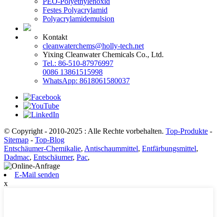
PEO-Polyethylenoxid
Festes Polyacrylamid
Polyacrylamidemulsion
Kontakt
cleanwaterchems@holly-tech.net
Yixing Cleanwater Chemicals Co., Ltd.
Tel.: 86-510-87976997
0086 13861515998
WhatsApp: 8618061580037
© Copyright - 2010-2025 : Alle Rechte vorbehalten.
Top-Produkte
-
Sitemap
-
Top-Blog
Entschäumer-Chemikalie
,
Antischaummittel
,
Entfärbungsmittel
,
Dadmac
,
Entschäumer
,
Pac
,
E-Mail senden
x