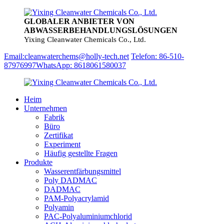
GLOBALER ANBIETER VON
ABWASSERBEHANDLUNGSLÖSUNGEN
Yixing Cleanwater Chemicals Co., Ltd.
Email:cleanwaterchems@holly-tech.net
Telefon: 86-510-
87976997
WhatsApp: 8618061580037
Heim
Unternehmen
Fabrik
Büro
Zertifikat
Experiment
Häufig gestellte Fragen
Produkte
Wasserentfärbungsmittel
Poly DADMAC
DADMAC
PAM-Polyacrylamid
Polyamin
PAC-Polyaluminiumchlorid