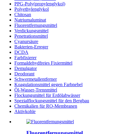
PPG-Poly(propylenglykol)
Polyethylenglykol
Chitosan
Natriumaluminat
Fluorentfernungsmittel
Verdickungsmittel
Penetrationsmittel
Cyanursäure
Bakterien-Erreger
DCDA
Farbfixierer
Formaldehydfreies Fixiermittel
Demulgator
Deodorant
Schwermetallentferner
Koagulationsmittel gegen Farbnebel
Öl-Wasser-Trennmittel
Flockungsmittel für Erdölabwässer
Spezialflockungsmittel für den Bergbau
Chemikalien für RO-Membranen
Aktivkohle
Fluorentfernungsmittel