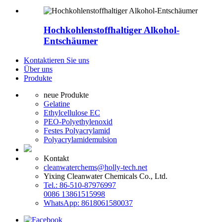
Hochkohlenstoffhaltiger Alkohol-
Entschäumer
Kontaktieren Sie uns
Über uns
Produkte
neue Produkte
Gelatine
Ethylcellulose EC
PEO-Polyethylenoxid
Festes Polyacrylamid
Polyacrylamidemulsion
Kontakt
cleanwaterchems@holly-tech.net
Yixing Cleanwater Chemicals Co., Ltd.
Tel.: 86-510-87976997
0086 13861515998
WhatsApp: 8618061580037