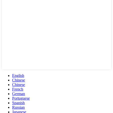
English
Chinese
Chinese
French
German
Portuguese
Spanish
Russian
Japanese