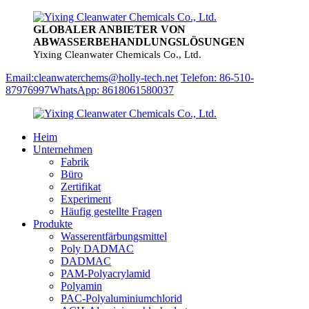
GLOBALER ANBIETER VON
ABWASSERBEHANDLUNGSLÖSUNGEN
Yixing Cleanwater Chemicals Co., Ltd.
Email:cleanwaterchems@holly-tech.net
Telefon: 86-510-
87976997
WhatsApp: 8618061580037
Heim
Unternehmen
Fabrik
Büro
Zertifikat
Experiment
Häufig gestellte Fragen
Produkte
Wasserentfärbungsmittel
Poly DADMAC
DADMAC
PAM-Polyacrylamid
Polyamin
PAC-Polyaluminiumchlorid