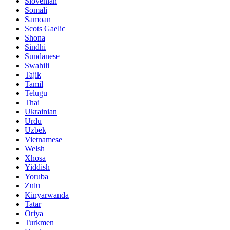
Slovenian
Somali
Samoan
Scots Gaelic
Shona
Sindhi
Sundanese
Swahili
Tajik
Tamil
Telugu
Thai
Ukrainian
Urdu
Uzbek
Vietnamese
Welsh
Xhosa
Yiddish
Yoruba
Zulu
Kinyarwanda
Tatar
Oriya
Turkmen