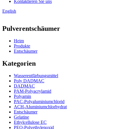
Kontaktieren Sie uns
English
Pulverentschäumer
Heim
Produkte
Entschäumer
Kategorien
Wasserentfärbungsmittel
Poly DADMAC
DADMAC
PAM-Polyacrylamid
Polyamin
PAC-Polyaluminiumchlorid
ACH-Aluminiumchlorhydrat
Entschäumer
Gelatine
Ethylcellulose EC
PEO-Polyethylenoxid