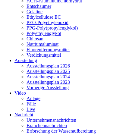
ACH-Aluminiumchlorhydrat
Entschäumer
Gelatine
Ethylcellulose EC
PEO-Polyethylenoxid
PPG-Poly(propylenglykol)
Polyethylenglykol
Chitosan
Natriumaluminat
Fluorentfernungsmittel
Verdickungsmittel
Ausstellung
Ausstellungsplan 2026
Ausstellungsplan 2025
Ausstellungsplan 2024
Ausstellungsplan 2023
Vorherige Ausstellung
Video
Anlage
Fälle
Live
Nachricht
Unternehmensnachrichten
Branchennachrichten
Erforschung der Wasseraufbereitung