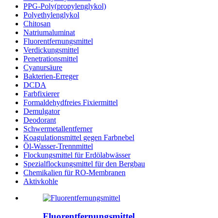
PPG-Poly(propylenglykol)
Polyethylenglykol
Chitosan
Natriumaluminat
Fluorentfernungsmittel
Verdickungsmittel
Penetrationsmittel
Cyanursäure
Bakterien-Erreger
DCDA
Farbfixierer
Formaldehydfreies Fixiermittel
Demulgator
Deodorant
Schwermetallentferner
Koagulationsmittel gegen Farbnebel
Öl-Wasser-Trennmittel
Flockungsmittel für Erdölabwässer
Spezialflockungsmittel für den Bergbau
Chemikalien für RO-Membranen
Aktivkohle
Fluorentfernungsmittel