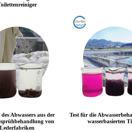
oilettenreiniger
 des Abwassers aus der
Test für die Abwasserbeh
tsprühbehandlung von
wasserbasierten T
Lederfabriken