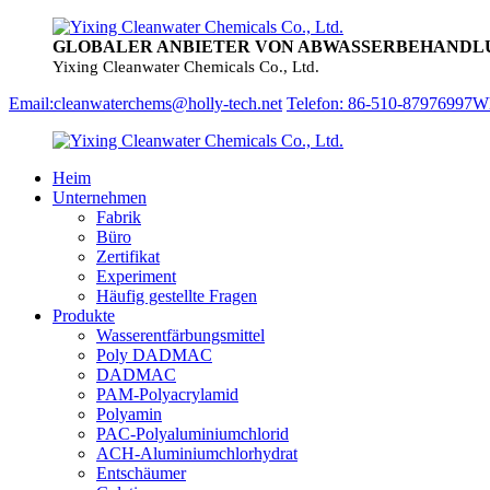
GLOBALER ANBIETER VON ABWASSERBEHAND
Yixing Cleanwater Chemicals Co., Ltd.
Email:cleanwaterchems@holly-tech.net
Telefon: 86-510-87976997
Wh
Heim
Unternehmen
Fabrik
Büro
Zertifikat
Experiment
Häufig gestellte Fragen
Produkte
Wasserentfärbungsmittel
Poly DADMAC
DADMAC
PAM-Polyacrylamid
Polyamin
PAC-Polyaluminiumchlorid
ACH-Aluminiumchlorhydrat
Entschäumer