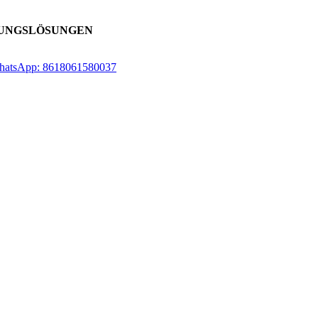
LUNGSLÖSUNGEN
atsApp: 8618061580037