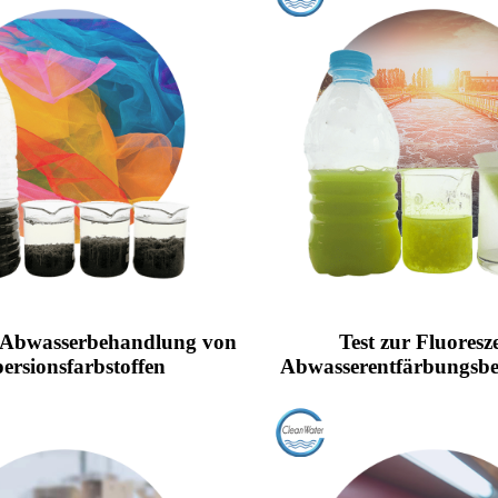
ie Abwasserbehandlung von
Test zur Fluoresz
persionsfarbstoffen
Abwasserentfärbungsb