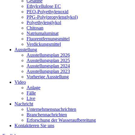
Gelatine
Ethylcellulose EC
PEO-Polyethylenoxid
PPG-Poly(propylenglykol)
Polyethylenglykol
Chitosan
Natriumaluminat
Fluorentfernungsmittel
Verdickungsmittel
Ausstellung
Ausstellungsplan 2026
Ausstellungsplan 2025
Ausstellungsplan 2024
Ausstellungsplan 2023
Vorherige Ausstellung
Video
Anlage
Fälle
Live
Nachricht
Unternehmensnachrichten
Branchennachrichten
Erforschung der Wasseraufbereitung
Kontaktieren Sie uns