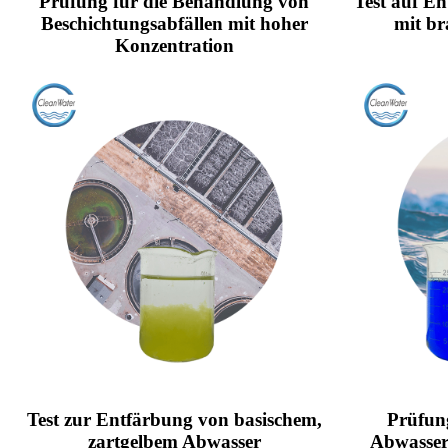
Prüfung für die Behandlung von
Test auf E
Beschichtungsabfällen mit hoher
mit b
Konzentration
Test zur Entfärbung von basischem,
Prüfun
zartgelbem Abwasser
Abwasser