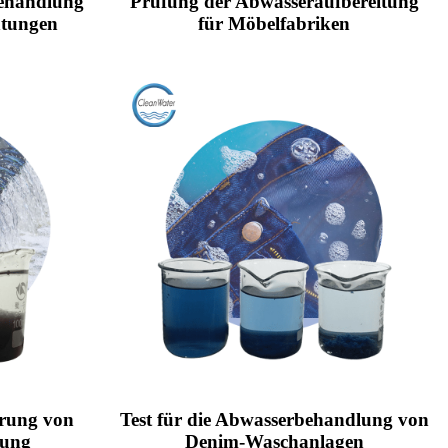
ehandlung
Prüfung der Abwasseraufbereitung
htungen
für Möbelfabriken
erung von
Test für die Abwasserbehandlung von
lung
Denim-Waschanlagen