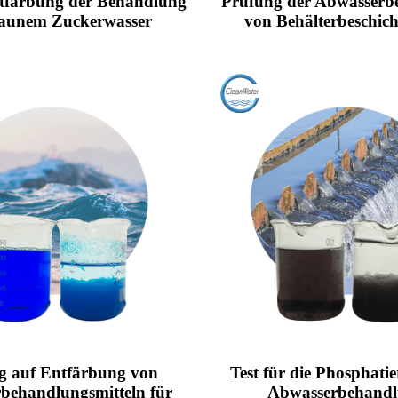
ntfärbung der Behandlung
Prüfung der Abwasserb
raunem Zuckerwasser
von Behälterbeschic
g auf Entfärbung von
Test für die Phosphati
behandlungsmitteln für
Abwasserbehand