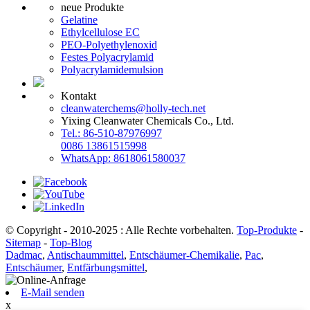
neue Produkte
Gelatine
Ethylcellulose EC
PEO-Polyethylenoxid
Festes Polyacrylamid
Polyacrylamidemulsion
Kontakt
cleanwaterchems@holly-tech.net
Yixing Cleanwater Chemicals Co., Ltd.
Tel.: 86-510-87976997
0086 13861515998
WhatsApp: 8618061580037
© Copyright - 2010-2025 : Alle Rechte vorbehalten.
Top-Produkte
-
Sitemap
-
Top-Blog
Dadmac
,
Antischaummittel
,
Entschäumer-Chemikalie
,
Pac
,
Entschäumer
,
Entfärbungsmittel
,
E-Mail senden
x