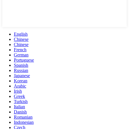
English
Chinese
Chinese
French
German
Portuguese
Spanish
Russian
Japanese
Korean
Arabic
Irish
Greek
Turkish
Italian
Danish
Romanian
Indonesian
Czech