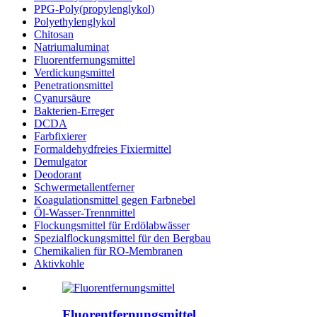
PPG-Poly(propylenglykol)
Polyethylenglykol
Chitosan
Natriumaluminat
Fluorentfernungsmittel
Verdickungsmittel
Penetrationsmittel
Cyanursäure
Bakterien-Erreger
DCDA
Farbfixierer
Formaldehydfreies Fixiermittel
Demulgator
Deodorant
Schwermetallentferner
Koagulationsmittel gegen Farbnebel
Öl-Wasser-Trennmittel
Flockungsmittel für Erdölabwässer
Spezialflockungsmittel für den Bergbau
Chemikalien für RO-Membranen
Aktivkohle
Fluorentfernungsmittel