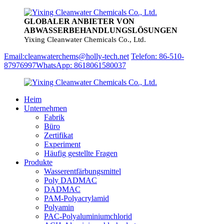
GLOBALER ANBIETER VON
ABWASSERBEHANDLUNGSLÖSUNGEN
Yixing Cleanwater Chemicals Co., Ltd.
Email:cleanwaterchems@holly-tech.net
Telefon: 86-510-
87976997
WhatsApp: 8618061580037
Heim
Unternehmen
Fabrik
Büro
Zertifikat
Experiment
Häufig gestellte Fragen
Produkte
Wasserentfärbungsmittel
Poly DADMAC
DADMAC
PAM-Polyacrylamid
Polyamin
PAC-Polyaluminiumchlorid