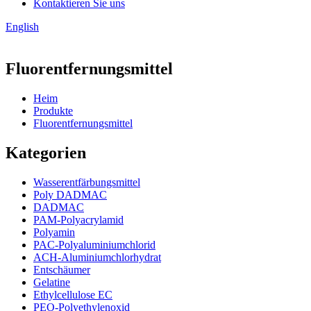
Kontaktieren Sie uns
English
Fluorentfernungsmittel
Heim
Produkte
Fluorentfernungsmittel
Kategorien
Wasserentfärbungsmittel
Poly DADMAC
DADMAC
PAM-Polyacrylamid
Polyamin
PAC-Polyaluminiumchlorid
ACH-Aluminiumchlorhydrat
Entschäumer
Gelatine
Ethylcellulose EC
PEO-Polyethylenoxid