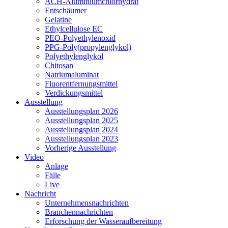
ACH-Aluminiumchlorhydrat
Entschäumer
Gelatine
Ethylcellulose EC
PEO-Polyethylenoxid
PPG-Poly(propylenglykol)
Polyethylenglykol
Chitosan
Natriumaluminat
Fluorentfernungsmittel
Verdickungsmittel
Ausstellung
Ausstellungsplan 2026
Ausstellungsplan 2025
Ausstellungsplan 2024
Ausstellungsplan 2023
Vorherige Ausstellung
Video
Anlage
Fälle
Live
Nachricht
Unternehmensnachrichten
Branchennachrichten
Erforschung der Wasseraufbereitung